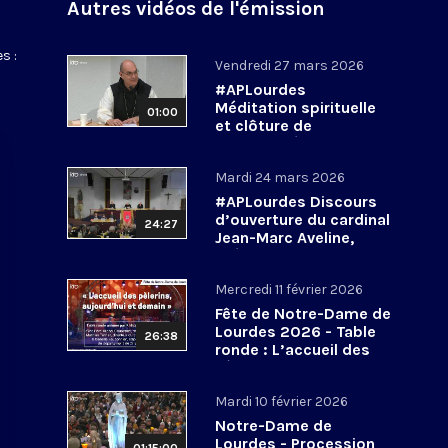
Autres vidéos de l'émission
s :
Vendredi 27 mars 2026
#APLourdes
Méditation spirituelle
01:00
et clôture de
l’Assemblée des
évêques de France - 27
Mardi 24 mars 2026
mars 2026
#APLourdes Discours
d’ouverture du cardinal
24:27
Jean-Marc Aveline,
président de la CEF -
24 mars 2026
Mercredi 11 février 2026
Fête de Notre-Dame de
Lourdes 2026 - Table
26:38
ronde : L’accueil des
pèlerins, aujourd’hui et
demain
Mardi 10 février 2026
Notre-Dame de
Lourdes - Procession
01:15:00