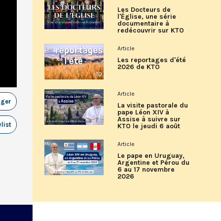
Les Docteurs de
l'Église, une série
documentaire à
redécouvrir sur KTO
Article
Les reportages d'été
2026 de KTO
Article
ager
La visite pastorale du
pape Léon XIV à
Assise à suivre sur
list
KTO le jeudi 6 août
Article
Le pape en Uruguay,
Argentine et Pérou du
6 au 17 novembre
2026