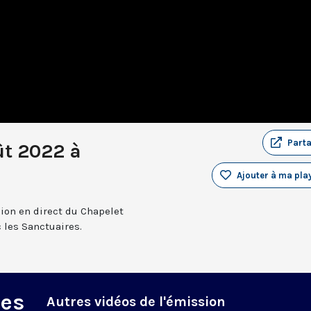
Part
ût 2022 à
Ajouter à ma play
sion en direct du Chapelet
 les Sanctuaires.
des
Autres vidéos de l'émission