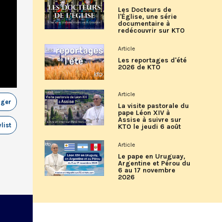
Les Docteurs de
l'Église, une série
documentaire à
redécouvrir sur KTO
Article
Les reportages d'été
2026 de KTO
Article
ager
La visite pastorale du
pape Léon XIV à
Assise à suivre sur
list
KTO le jeudi 6 août
Article
Le pape en Uruguay,
Argentine et Pérou du
6 au 17 novembre
2026