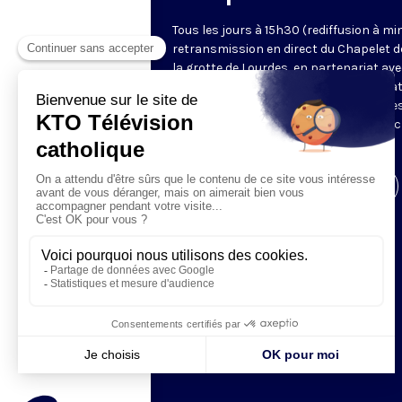
Tous les jours à 15h30 (rediffusion à min
retransmission en direct du Chapelet d
la grotte de Lourdes, en partenariat ave
Sanctuaires. Chaque jour, l'une des qua
méditations des mystères du Rosaire e
proposée en communion de prière avec
pèlerins à Lourdes.
Visiter la page de l'émission