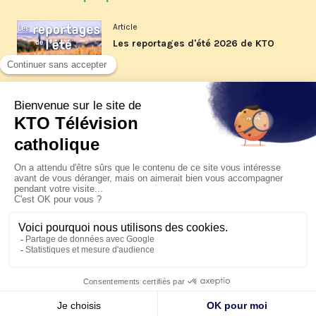
Article
Les reportages d'été 2026 de KTO
Article
La visite pastorale du pape Léon
XIV à Assise à suivre sur KTO le
jeudi 6 août
Article
Le pape en Uruguay, Argentine et
Pérou du 6 au 17 novembre 2026
© KTO 2026 —
Contact
—
Mentions légales