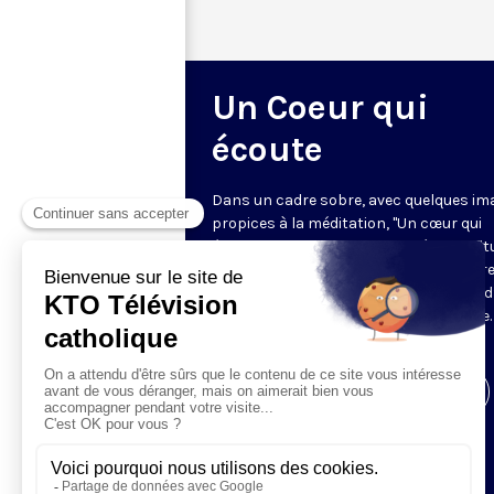
Un Coeur qui
écoute
Dans un cadre sobre, avec quelques im
propices à la méditation, "Un cœur qui
écoute" donne toute sa place à la spirit
sur le ton de l’intime. Cyril Lepeigneux r
un invité pour 26 minutes d’évocation 
vie, d’une intense expérience spirituelle. 
vivante et incarnée par des témoins.
Visiter la page de l'émission