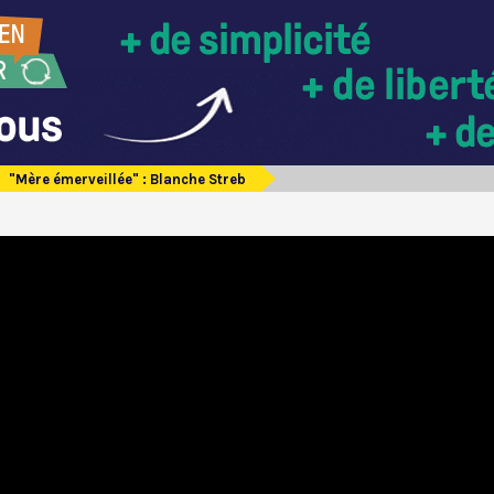
"Mère émerveillée" : Blanche Streb