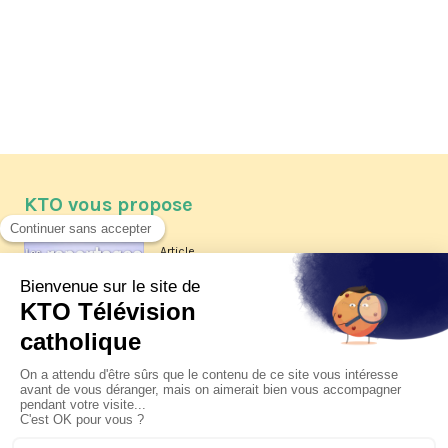
KTO vous propose
Article
Les reportages d'été 2026 de KTO
Article
La visite pastorale du pape Léon
XIV à Assise à suivre sur KTO le
jeudi 6 août
Article