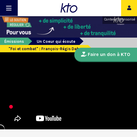
Contenu sponsorisé
Émissions
Un Coeur qui écoute
"Foi et combat" : François-Régis Dabas
Faire un don à KTO