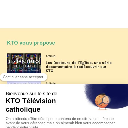
KTO vous propose
Article
Les Docteurs de l'Église, une série
documentaire à redécouvrir sur
KTO
Article
Les reportages d'été 2026 de KTO
Article
La visite pastorale du pape Léon
XIV à Assise à suivre sur KTO le
jeudi 6 août