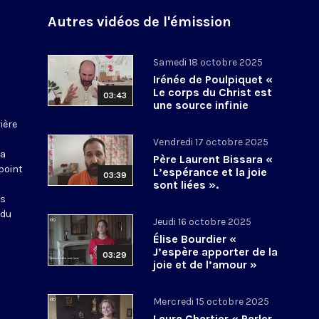
Autres vidéos de l'émission
Samedi 18 octobre 2025
Irénée de Poulpiquet «
Le corps du Christ est
03:43
une source infinie
d’espérance »
ière
Vendredi 17 octobre 2025
La
Père Laurent Bissara «
point
L’espérance et la joie
03:39
sont liées ».
es
 du
Jeudi 16 octobre 2025
Élise Bourdier «
J’espère apporter de la
03:29
joie et de l’amour »
Mercredi 15 octobre 2025
Laura Chartier « Parler