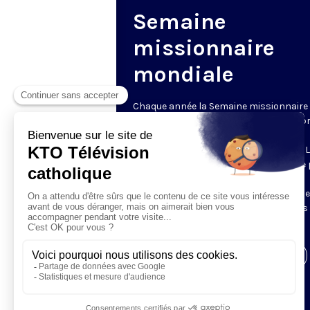
Semaine
missionnaire
mondiale
Chaque année la Semaine missionnaire
mondiale appelle les catholiques à la pr
et au partage, pour soutenir la vie et la
mission des Églises locales du monde. 
quête du Dimanche de la Mission est le 
culminant de la Semaine missionnaire
mondiale. KTO vous invite à découvrir d
témoins de la mission aux quatre coins
monde.
Visiter la page de l'émission