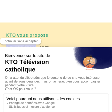
KTO vous propose
Article
Les reportages d'été 2026 de KTO
Article
La visite pastorale du pape Léon
XIV à Assise à suivre sur KTO le
jeudi 6 août
Article
Le pape en Uruguay, Argentine et
Pérou du 6 au 17 novembre 2026