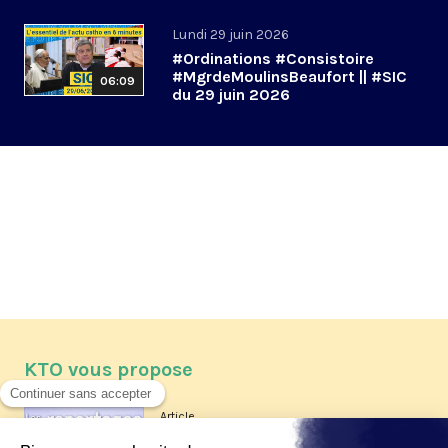
Lundi 29 juin 2026
#Ordinations #Consistoire
#MgrdeMoulinsBeaufort || #SIC
06:09
du 29 juin 2026
KTO vous propose
Article
Les reportages d'été 2026 de KTO