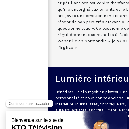
et pétillant ses souvenirs d’enfan
qu’il a enseigné aux enfants et le b
ans, avec une émotion non dissimul
récent de son père très croyant « L
questionne tous ». Ce passionné de
régulièrement des retraites à l’abb
Wandrille en Normandie « je suis 
l’Eglise »...
Lumière intérieu
Bénédicte Delelis reçoit en plateau une
personnalité et nous donne à voir sa lu
intérieure. Journalistes, chroniqueurs,
auteurs, artistes, sportifs livrent leur 
sur le monde, sur la vie, leur ressort inté
leur raison de se lever le matin.