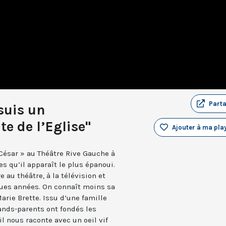
Part
suis un
e de l’Eglise"
Ajouter à ma play
César » au Théâtre Rive Gauche à
s qu’il apparaît le plus épanoui.
e au théâtre, à la télévision et
gues années. On connaît moins sa
Marie Brette. Issu d’une famille
ands-parents ont fondés les
 nous raconte avec un oeil vif