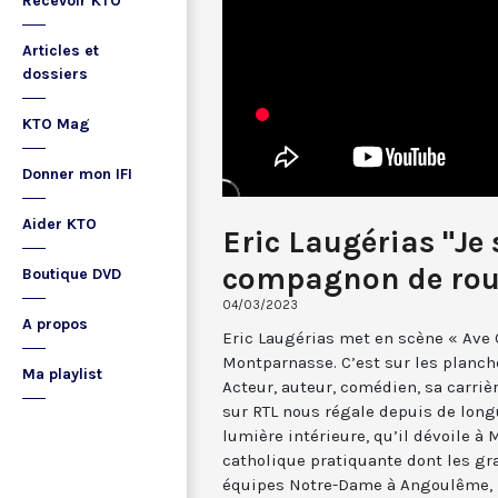
Recevoir KTO
Articles et
dossiers
KTO Mag
Donner mon IFI
Aider KTO
Eric Laugérias "Je 
compagnon de rout
Boutique DVD
04/03/2023
A propos
Eric Laugérias met en scène « Ave 
Montparnasse. C’est sur les planche
Ma playlist
Acteur, auteur, comédien, sa carrièr
sur RTL nous régale depuis de lon
lumière intérieure, qu’il dévoile à 
catholique pratiquante dont les gr
équipes Notre-Dame à Angoulême, il