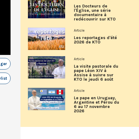
Les Docteurs de
l'Église, une série
documentaire à
redécouvrir sur KTO
Article
Les reportages d'été
2026 de KTO
Article
ager
La visite pastorale du
pape Léon XIV à
Assise à suivre sur
list
KTO le jeudi 6 août
Article
Le pape en Uruguay,
Argentine et Pérou du
6 au 17 novembre
2026