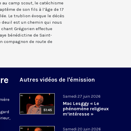
ce au camp scout, le catéchisme
aptême de son fils à l’âge de 17
ée. Le trublion évoque le décès
e deuil est un chemin qui nous
 chant Grégorien effectue
aye bénédictine de Saint-
un compagnon de route de
re
Autres vidéos de l'émission
Samedi 27 juin 2026
mière
Mac Lesggy « Le
phénomène religieux
51:45
regard
m’intéresse »
rieur,
Samedi 20 juin 2026