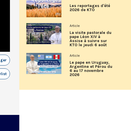
Les reportages d'été
2026 de KTO
Article
La visite pastorale du
pape Léon XIV à
Assise à suivre sur
KTO le jeudi 6 août
Article
ager
Le pape en Uruguay,
Argentine et Pérou du
6 au 17 novembre
list
2026