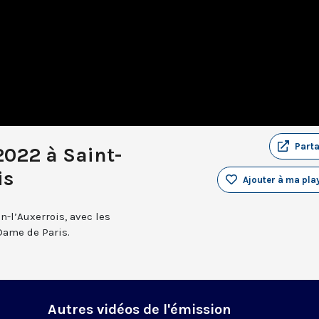
Part
2022 à Saint-
is
Ajouter à ma play
n-l’Auxerrois, avec les
Dame de Paris.
Autres vidéos de l'émission