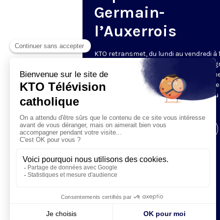
Germain-
l’Auxerrois
KTO retransmet, du lundi au vendredi à 
les vêpres en direct de Saint-Germain g
une technologie innovante : un système
captation multicaméra en direct total
automatisé, qui offre une réalisation au
près de la célébration.
Visiter la page de l'émission