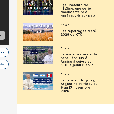
Les Docteurs de
l'Église, une série
documentaire à
redécouvrir sur KTO
Article
Les reportages d'été
2026 de KTO
Article
ager
La visite pastorale du
pape Léon XIV à
Assise à suivre sur
list
KTO le jeudi 6 août
Article
Le pape en Uruguay,
Argentine et Pérou du
6 au 17 novembre
2026