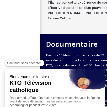
l’Église par cette expérience de c
effective à partir des plus pauvre
PRODUCTION NOMADE PRODUCTIONS 
Fabien Collini
Documentaire
Environ 45 films documentaires de 52
minutes sont coproduits chaque année
KTO, qui en diffuse au total 150. Une part
d'entre eux est disponible sur Internet. 
chaîne privilégie des documents metta
valeur une vision chrétienne de l'homm
lecture des questions de société au reg
la doctrine sociale de l'Église, une
(re)découverte du patrimoine culturel
chrétien. Les documentaires sont aussi
l'occasion de découvrir des grandes fig