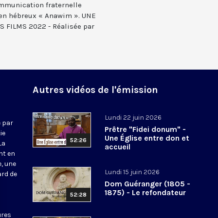
ommunication fraternelle
s en hébreux « Anawim ». UNE
FILMS 2022 - Réalisée par
Autres vidéos de l'émission
Lundi 22 juin 2026
 par
Prêtre "Fidei donum" -
ie
Une Église entre don et
52:26
La
accueil
nt en
e, une
Lundi 15 juin 2026
ard de
Dom Guéranger (1805 -
1875) - Le refondateur
52:28
ures