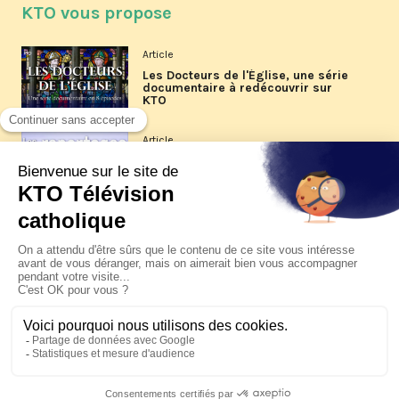
KTO vous propose
Article
Les Docteurs de l'Église, une série
documentaire à redécouvrir sur
KTO
Article
Les reportages d'été 2026 de KTO
Article
La visite pastorale du pape Léon
XIV à Assise à suivre sur KTO le
jeudi 6 août
Article
Le pape en Uruguay, Argentine et
Pérou du 6 au 17 novembre 2026