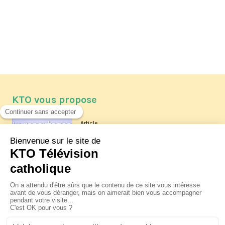
KTO vous propose
Article
Les reportages d'été 2026 de KTO
Article
La visite pastorale du pape Léon
XIV à Assise à suivre sur KTO le
jeudi 6 août
Article