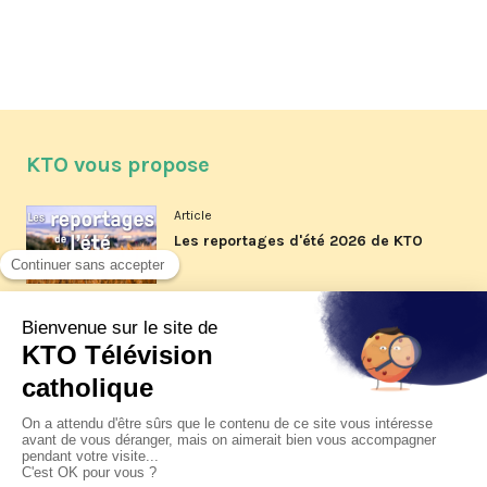
KTO vous propose
Article
Les reportages d'été 2026 de KTO
Article
La visite pastorale du pape Léon
XIV à Assise à suivre sur KTO le
jeudi 6 août
Article
Le pape en Uruguay, Argentine et
Pérou du 6 au 17 novembre 2026