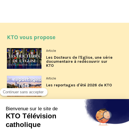
KTO vous propose
Article
Les Docteurs de l'Église, une série
documentaire à redécouvrir sur
KTO
Article
Les reportages d'été 2026 de KTO
Article
La visite pastorale du pape Léon
XIV à Assise à suivre sur KTO le
jeudi 6 août