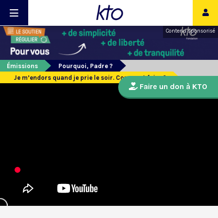
Contenu sponsorisé
Émissions
Pourquoi, Padre ?
Je m’endors quand je prie le soir. Comment faire ?
Faire un don à KTO