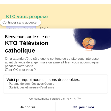
KTO vous propose
Article
Les reportages d'été 2026 de KTO
Article
La visite pastorale du pape Léon
XIV à Assise à suivre sur KTO le
jeudi 6 août
Article
Le pape en Uruguay, Argentine et
Pérou du 6 au 17 novembre 2026
© KTO 2026 —
Contact
—
Mentions légales