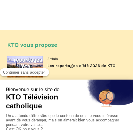
KTO vous propose
Article
Les reportages d'été 2026 de KTO
Article
La visite pastorale du pape Léon
XIV à Assise à suivre sur KTO le
jeudi 6 août
Article
Le pape en Uruguay, Argentine et
Pérou du 6 au 17 novembre 2026