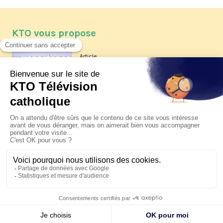
KTO vous propose
Article
Les reportages d'été 2026 de KTO
Article
La visite pastorale du pape Léon
XIV à Assise à suivre sur KTO le
jeudi 6 août
Article
Le pape en Uruguay, Argentine et
Pérou du 6 au 17 novembre 2026
© KTO 2026 —
Contact
—
Mentions légales