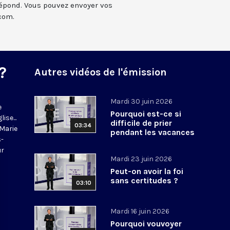
 répond. Vous pouvez envoyer vos
com.
?
Autres vidéos de l'émission
Mardi 30 juin 2026
e
Pourquoi est-ce si
ise...
difficile de prier
03:34
-Marie
pendant les vacances
s-
?
ur
Mardi 23 juin 2026
Peut-on avoir la foi
sans certitudes ?
03:10
Mardi 16 juin 2026
Pourquoi vouvoyer