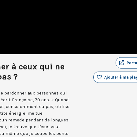
Part
r à ceux qui ne
as ?
Ajouter à ma play
de pardonner aux personnes qui
crit Françoise, 70 ans. « Quand
as, consciemment ou pas, utilise
tite énergie, me tue
ucun remède pendant de longues
oi, je trouve que Jésus veut
 ou même que je coupe les ponts