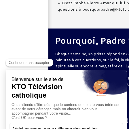
». C’est l’abbé Pierre Amar qui lui
questions à pourquoipadre@ktotv.
Pourquoi, Padre 
Chaque semaine, un prêtre répond en 3
minutes à vos questions, sur la foi, la vi
spirituelle ou encore le magistère de l’Égl
Cette année, ce sont les pères Charles
Rigail, Thibaut de Rincquesen et Charle
Thierry Ndjandjo qui vous proposent le
réflexion et leur éclairage.
Envoyez vos questions
à
pourquoipadre@ktotv.com
Visiter la page de l'émission