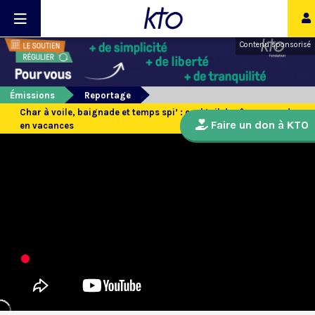
Contenu sponsorisé
Émissions
Reportage
Char à voile, baignade et temps spi’ : cocktail de rêve pour ados
Faire un don à KTO
en vacances