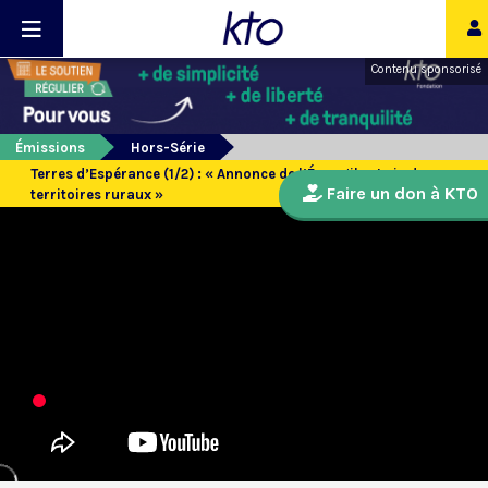
Contenu sponsorisé
Émissions
Hors-Série
Terres d’Espérance (1/2) : « Annonce de l’Évangile et vie des
Faire un don à KTO
territoires ruraux »