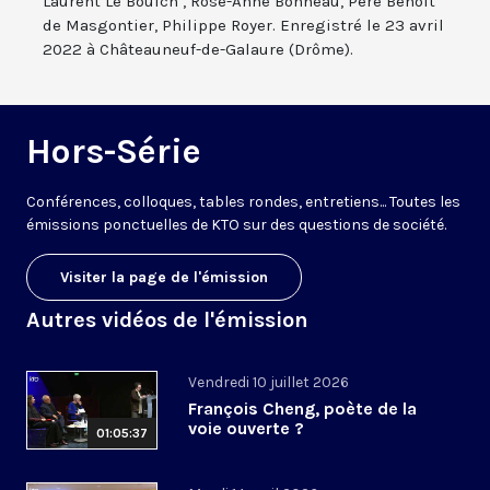
Laurent Le Boulch’, Rose-Anne Bonneau, Père Benoît
de Masgontier, Philippe Royer. Enregistré le 23 avril
2022 à Châteauneuf-de-Galaure (Drôme).
Hors-Série
Conférences, colloques, tables rondes, entretiens... Toutes les
émissions ponctuelles de KTO sur des questions de société.
Visiter la page de l'émission
Autres vidéos de l'émission
Vendredi 10 juillet 2026
François Cheng, poète de la
voie ouverte ?
01:05:37