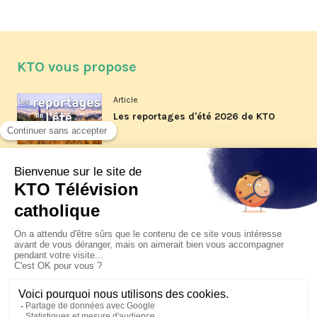
KTO vous propose
Article
Les reportages d'été 2026 de KTO
Article
La visite pastorale du pape Léon
XIV à Assise à suivre sur KTO le
jeudi 6 août
Article
Le pape en Uruguay, Argentine et
Pérou du 6 au 17 novembre 2026