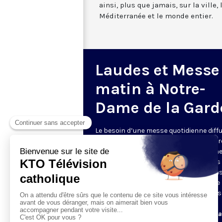
ainsi, plus que jamais, sur la ville,
Méditerranée et le monde entier.
Laudes et Messe
matin à Notre-
Dame de la Gard
Le besoin d’une messe quotidienne diff
la télévision a été exprimé d’une manièr
encore plus forte pendant le confinem
dans de nombreux pays francophones 
maintient depuis la reprise. KTO retran
en direct de la basilique Notre-Dame de 
Garde, à Marseille, les laudes et la mess
Le lundi à 7h25, la messe
Du mardi au samedi à 7h25, messe avec l