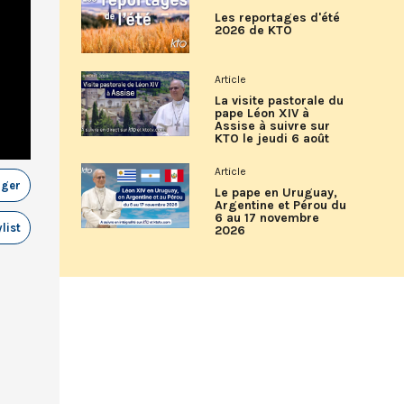
Les reportages d'été
2026 de KTO
Article
La visite pastorale du
pape Léon XIV à
Assise à suivre sur
KTO le jeudi 6 août
Article
ager
Le pape en Uruguay,
Argentine et Pérou du
6 au 17 novembre
list
2026