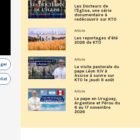
Les Docteurs de
l'Église, une série
documentaire à
redécouvrir sur KTO
Article
Les reportages d'été
2026 de KTO
Article
ager
La visite pastorale du
pape Léon XIV à
Assise à suivre sur
list
KTO le jeudi 6 août
Article
Le pape en Uruguay,
Argentine et Pérou du
6 au 17 novembre
2026