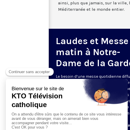
ainsi, plus que jamais, sur la ville,
Méditerranée et le monde entier.
Laudes et Messe
matin à Notre-
Dame de la Gard
Le besoin d’une messe quotidienne diff
la télévision a été exprimé d’une manièr
encore plus forte pendant le confinem
dans de nombreux pays francophones 
maintient depuis la reprise. KTO retran
en direct de la basilique Notre-Dame de 
Garde, à Marseille, les laudes et la mess
Le lundi à 7h25, la messe
Du mardi au samedi à 7h25, messe avec l