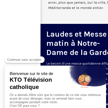
ainsi, plus que jamais, sur la ville,
Méditerranée et le monde entier.
Laudes et Messe
matin à Notre-
Dame de la Gard
Le besoin d’une messe quotidienne diff
la télévision a été exprimé d’une manièr
encore plus forte pendant le confinem
dans de nombreux pays francophones 
maintient depuis la reprise. KTO retran
en direct de la basilique Notre-Dame de 
Garde, à Marseille, les laudes et la mess
Le lundi à 7h25, la messe
Du mardi au samedi à 7h25, messe avec l