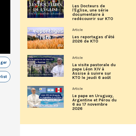
Les Docteurs de
l'Église, une série
documentaire à
redécouvrir sur KTO
Article
Les reportages d'été
2026 de KTO
Article
ager
La visite pastorale du
pape Léon XIV à
Assise à suivre sur
list
KTO le jeudi 6 août
Article
Le pape en Uruguay,
Argentine et Pérou du
6 au 17 novembre
2026