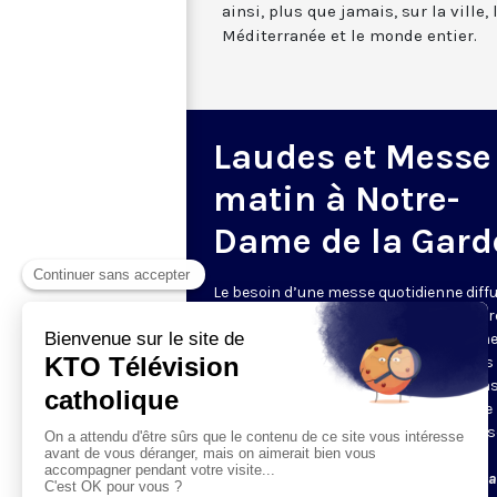
ainsi, plus que jamais, sur la ville,
Méditerranée et le monde entier.
Laudes et Messe
matin à Notre-
Dame de la Gard
Le besoin d’une messe quotidienne diff
la télévision a été exprimé d’une manièr
encore plus forte pendant le confinem
dans de nombreux pays francophones 
maintient depuis la reprise. KTO retran
en direct de la basilique Notre-Dame de 
Garde, à Marseille, les laudes et la mess
Le lundi à 7h25, la messe
Du mardi au samedi à 7h25, messe avec l