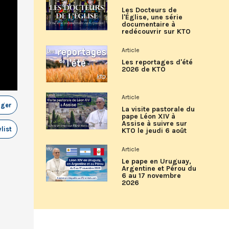
Les Docteurs de
l'Église, une série
documentaire à
redécouvrir sur KTO
Article
Les reportages d'été
2026 de KTO
Article
ager
La visite pastorale du
pape Léon XIV à
Assise à suivre sur
list
KTO le jeudi 6 août
Article
Le pape en Uruguay,
Argentine et Pérou du
6 au 17 novembre
2026