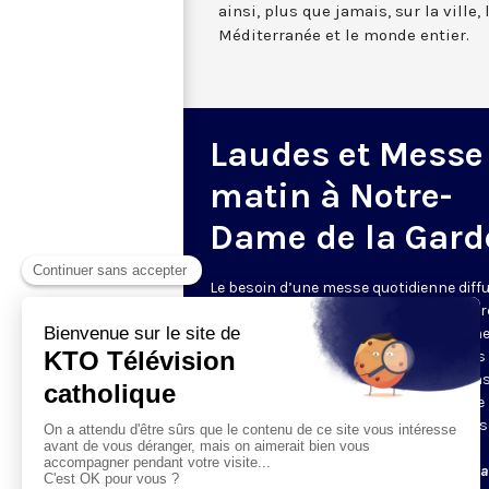
ainsi, plus que jamais, sur la ville,
Méditerranée et le monde entier.
Laudes et Messe
matin à Notre-
Dame de la Gard
Le besoin d’une messe quotidienne diff
la télévision a été exprimé d’une manièr
encore plus forte pendant le confinem
dans de nombreux pays francophones 
maintient depuis la reprise. KTO retran
en direct de la basilique Notre-Dame de 
Garde, à Marseille, les laudes et la mess
Le lundi à 7h25, la messe
Du mardi au samedi à 7h25, messe avec l