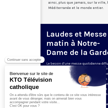
ainsi, plus que jamais, sur la ville,
Méditerranée et le monde entier.
Laudes et Messe
matin à Notre-
Dame de la Gard
Le besoin d’une messe quotidienne diff
la télévision a été exprimé d’une manièr
encore plus forte pendant le confinem
dans de nombreux pays francophones 
maintient depuis la reprise. KTO retran
en direct de la basilique Notre-Dame de 
Garde, à Marseille, les laudes et la mess
Le lundi à 7h25, la messe
Du mardi au samedi à 7h25, messe avec l