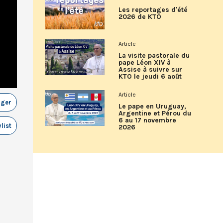
Les reportages d'été
2026 de KTO
Article
La visite pastorale du
pape Léon XIV à
Assise à suivre sur
KTO le jeudi 6 août
Article
ager
Le pape en Uruguay,
Argentine et Pérou du
6 au 17 novembre
list
2026