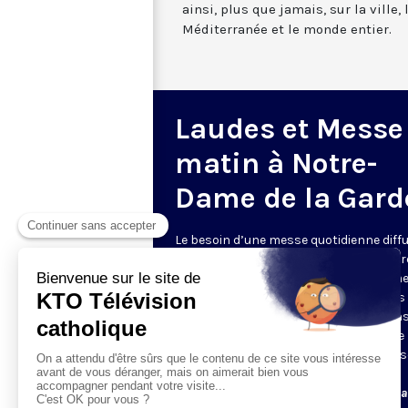
ainsi, plus que jamais, sur la ville,
Méditerranée et le monde entier.
Laudes et Messe
matin à Notre-
Dame de la Gard
Le besoin d’une messe quotidienne diff
la télévision a été exprimé d’une manièr
encore plus forte pendant le confinem
dans de nombreux pays francophones 
maintient depuis la reprise. KTO retran
en direct de la basilique Notre-Dame de 
Garde, à Marseille, les laudes et la mess
Le lundi à 7h25, la messe
Du mardi au samedi à 7h25, messe avec l