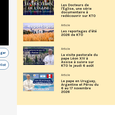
Les Docteurs de
l'Église, une série
documentaire à
redécouvrir sur KTO
Article
Les reportages d'été
2026 de KTO
Article
ager
La visite pastorale du
pape Léon XIV à
Assise à suivre sur
list
KTO le jeudi 6 août
Article
Le pape en Uruguay,
Argentine et Pérou du
6 au 17 novembre
2026