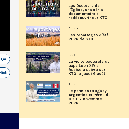
Les Docteurs de
l'Église, une série
documentaire à
redécouvrir sur KTO
Article
Les reportages d'été
2026 de KTO
Article
ager
La visite pastorale du
pape Léon XIV à
Assise à suivre sur
list
KTO le jeudi 6 août
Article
Le pape en Uruguay,
Argentine et Pérou du
6 au 17 novembre
2026