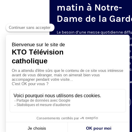
matin à Notre-
Dame de la Gard
Le besoin d’une messe quotidienne diff
la télévision a été exprimé d’une manièr
encore plus forte pendant le confinem
dans de nombreux pays francophones 
maintient depuis la reprise. KTO retran
en direct de la basilique Notre-Dame de 
Garde, à Marseille, les laudes et la mess
Le lundi à 7h25, la messe
Du mardi au samedi à 7h25, messe avec l
intégrées.
Visiter la page de l'émission