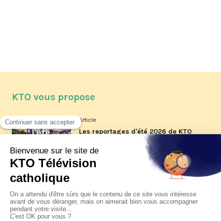
KTO vous propose
Article
Les reportages d'été 2026 de KTO
Article
La visite pastorale du pape Léon
XIV à Assise à suivre sur KTO le
jeudi 6 août
Article