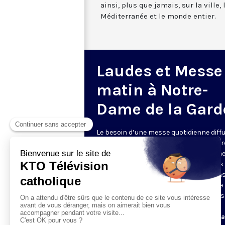
ainsi, plus que jamais, sur la ville,
Méditerranée et le monde entier.
Laudes et Messe
matin à Notre-
Dame de la Gard
Le besoin d’une messe quotidienne diff
la télévision a été exprimé d’une manièr
encore plus forte pendant le confinem
dans de nombreux pays francophones 
maintient depuis la reprise. KTO retran
en direct de la basilique Notre-Dame de 
Garde, à Marseille, les laudes et la mess
Le lundi à 7h25, la messe
Du mardi au samedi à 7h25, messe avec l