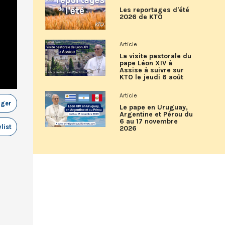
Les reportages d'été
2026 de KTO
Article
La visite pastorale du
pape Léon XIV à
Assise à suivre sur
KTO le jeudi 6 août
Article
ager
Le pape en Uruguay,
Argentine et Pérou du
6 au 17 novembre
list
2026