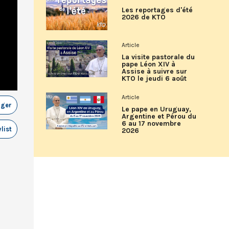
Les reportages d'été
2026 de KTO
Article
La visite pastorale du
pape Léon XIV à
Assise à suivre sur
KTO le jeudi 6 août
Article
ager
Le pape en Uruguay,
Argentine et Pérou du
6 au 17 novembre
list
2026