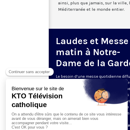
ainsi, plus que jamais, sur la ville,
Méditerranée et le monde entier.
Laudes et Messe
matin à Notre-
Dame de la Gard
Le besoin d’une messe quotidienne diff
la télévision a été exprimé d’une manièr
encore plus forte pendant le confinem
dans de nombreux pays francophones 
maintient depuis la reprise. KTO retran
en direct de la basilique Notre-Dame de 
Garde, à Marseille, les laudes et la mess
Le lundi à 7h25, la messe
Du mardi au samedi à 7h25, messe avec l