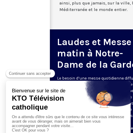
ainsi, plus que jamais, sur la ville,
Méditerranée et le monde entier.
Laudes et Messe
matin à Notre-
Dame de la Gard
Le besoin d’une messe quotidienne diff
la télévision a été exprimé d’une manièr
encore plus forte pendant le confinem
dans de nombreux pays francophones 
maintient depuis la reprise. KTO retran
en direct de la basilique Notre-Dame de 
Garde, à Marseille, les laudes et la mess
Le lundi à 7h25, la messe
Du mardi au samedi à 7h25, messe avec l