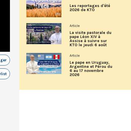
Les reportages d'été
2026 de KTO
Article
La visite pastorale du
pape Léon XIV à
Assise à suivre sur
KTO le jeudi 6 août
Article
ager
Le pape en Uruguay,
Argentine et Pérou du
6 au 17 novembre
list
2026