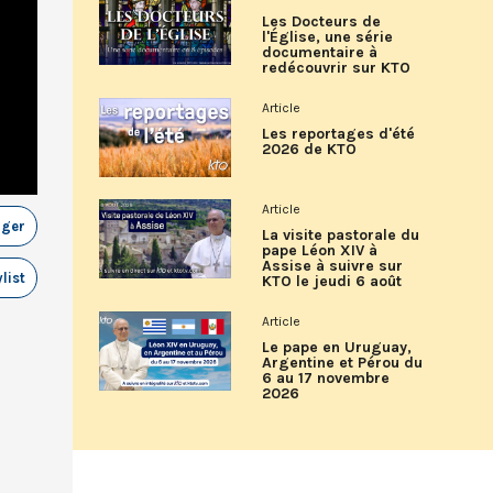
Les Docteurs de
l'Église, une série
documentaire à
redécouvrir sur KTO
Article
Les reportages d'été
2026 de KTO
Article
ager
La visite pastorale du
pape Léon XIV à
Assise à suivre sur
list
KTO le jeudi 6 août
Article
Le pape en Uruguay,
Argentine et Pérou du
6 au 17 novembre
2026