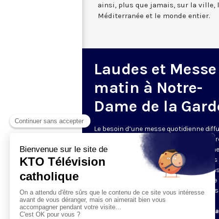
ainsi, plus que jamais, sur la ville,
Méditerranée et le monde entier.
Laudes et Messe
matin à Notre-
Dame de la Gard
Le besoin d’une messe quotidienne diff
la télévision a été exprimé d’une manièr
encore plus forte pendant le confinem
dans de nombreux pays francophones 
maintient depuis la reprise. KTO retran
en direct de la basilique Notre-Dame de 
Garde, à Marseille, les laudes et la mess
Le lundi à 7h25, la messe
Du mardi au samedi à 7h25, messe avec l