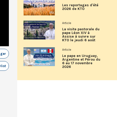
Les reportages d'été
2026 de KTO
Article
La visite pastorale du
pape Léon XIV à
Assise à suivre sur
KTO le jeudi 6 août
Article
ager
Le pape en Uruguay,
Argentine et Pérou du
6 au 17 novembre
list
2026