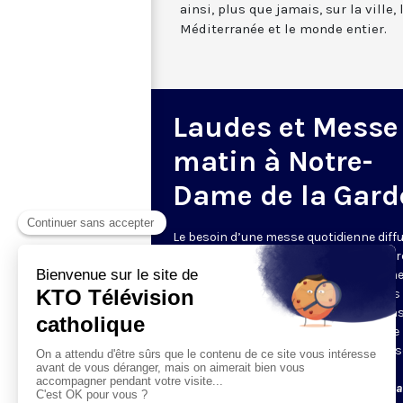
ainsi, plus que jamais, sur la ville,
Méditerranée et le monde entier.
Laudes et Messe
matin à Notre-
Dame de la Gard
Le besoin d’une messe quotidienne diff
la télévision a été exprimé d’une manièr
encore plus forte pendant le confinem
dans de nombreux pays francophones 
maintient depuis la reprise. KTO retran
en direct de la basilique Notre-Dame de 
Garde, à Marseille, les laudes et la mess
Le lundi à 7h25, la messe
Du mardi au samedi à 7h25, messe avec l