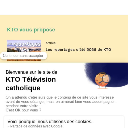
KTO vous propose
Article
Les reportages d'été 2026 de KTO
Article
La visite pastorale du pape Léon
XIV à Assise à suivre sur KTO le
jeudi 6 août
Article
Le pape en Uruguay, Argentine et
Pérou du 6 au 17 novembre 2026