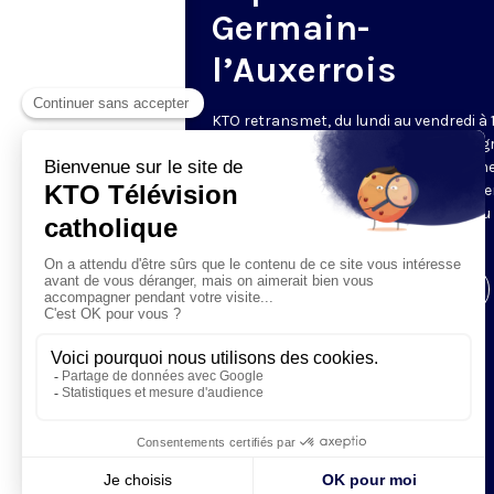
Germain-
l’Auxerrois
KTO retransmet, du lundi au vendredi à 
les vêpres en direct de Saint-Germain g
une technologie innovante : un système
captation multicaméra en direct total
automatisé, qui offre une réalisation au
près de la célébration.
Visiter la page de l'émission