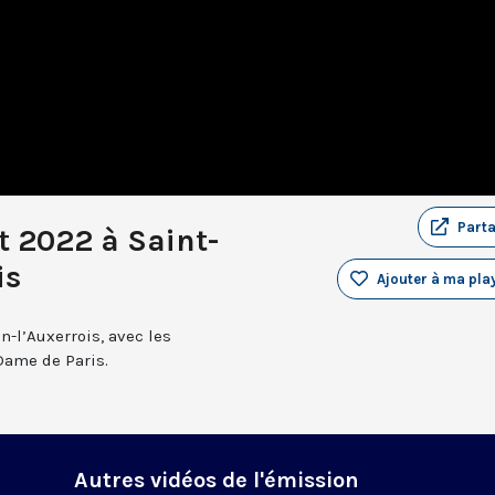
Part
et 2022 à Saint-
is
Ajouter à ma play
n-l’Auxerrois, avec les
Dame de Paris.
Autres vidéos de l'émission