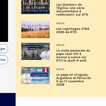
Les Docteurs de
l'Église, une série
documentaire à
redécouvrir sur KTO
Article
Les reportages d'été
2026 de KTO
Article
ager
La visite pastorale du
pape Léon XIV à
Assise à suivre sur
list
KTO le jeudi 6 août
Article
Le pape en Uruguay,
Argentine et Pérou du
6 au 17 novembre
2026