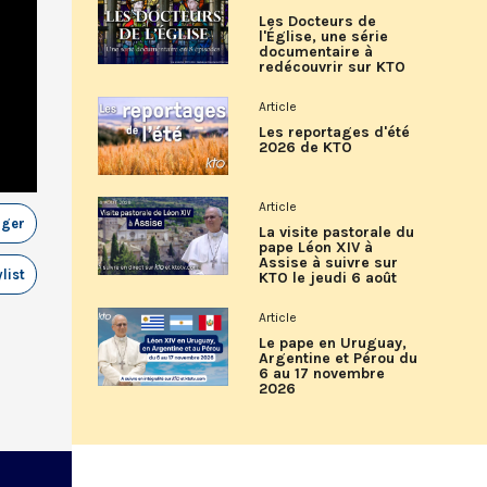
Les Docteurs de
l'Église, une série
documentaire à
redécouvrir sur KTO
Article
Les reportages d'été
2026 de KTO
Article
ager
La visite pastorale du
pape Léon XIV à
Assise à suivre sur
list
KTO le jeudi 6 août
Article
Le pape en Uruguay,
Argentine et Pérou du
6 au 17 novembre
2026