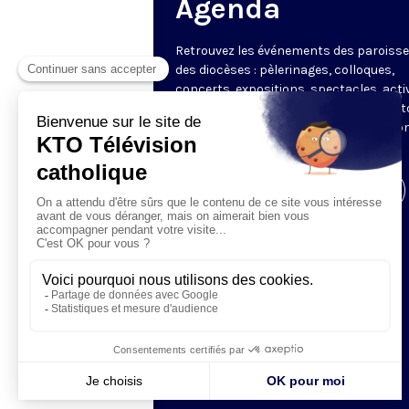
Agenda
Retrouvez les événements des paroisse
des diocèses : pèlerinages, colloques,
concerts, expositions, spectacles, acti
pour les enfants. Des rendez-vous part
en France sélectionnés par la rédactio
KTO.
Visiter la page de l'émission