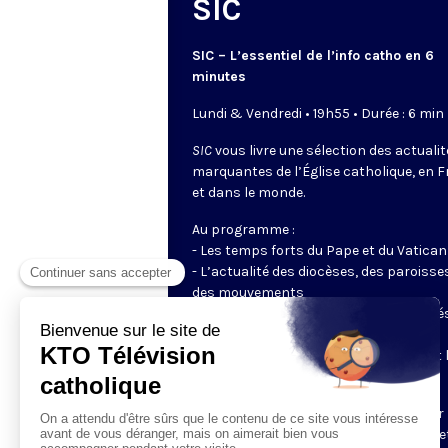
SIC
SIC – L’essentiel de l’info catho en 6
minutes
Lundi & Vendredi • 19h55 • Durée : 6 min
SIC
vous livre une sélection des actuali
marquantes de l’Église catholique, en 
et dans le monde.
Au programme :
- Les temps forts du Pape et du Vatican
- L’actualité des diocèses, des paroisse
des mouvements
- Les initiatives des catholiques engagé
dans le monde
- Les grands événements ecclésiaux et 
enjeux du moment pour la société
Un journal tout en images, préparé par 
rédaction de KTO, pour rester informé e