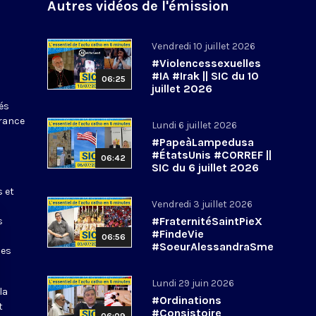
Autres vidéos de l'émission
Vendredi 10 juillet 2026
#Violencessexuelles
#IA #Irak || SIC du 10
06:25
juillet 2026
tés
France
Lundi 6 juillet 2026
#PapeàLampedusa
#ÉtatsUnis #CORREF ||
06:42
SIC du 6 juillet 2026
s et
Vendredi 3 juillet 2026
#FraternitéSaintPieX
s
#FindeVie
06:56
#SoeurAlessandraSme
les
rilli || #SIC du 3 juillet
2026
Lundi 29 juin 2026
la
#Ordinations
t
#Consistoire
06:09