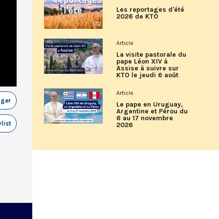
Les reportages d'été
2026 de KTO
Article
La visite pastorale du
pape Léon XIV à
Assise à suivre sur
KTO le jeudi 6 août
Article
ager
Le pape en Uruguay,
Argentine et Pérou du
6 au 17 novembre
list
2026