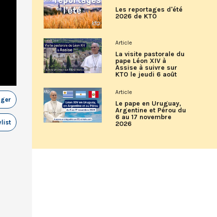
Les reportages d'été
2026 de KTO
Article
La visite pastorale du
pape Léon XIV à
Assise à suivre sur
KTO le jeudi 6 août
Article
ager
Le pape en Uruguay,
Argentine et Pérou du
6 au 17 novembre
list
2026