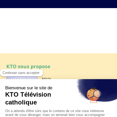
KTO vous propose
Article
Les reportages d'été 2026 de KTO
Article
La visite pastorale du pape Léon
XIV à Assise à suivre sur KTO le
jeudi 6 août