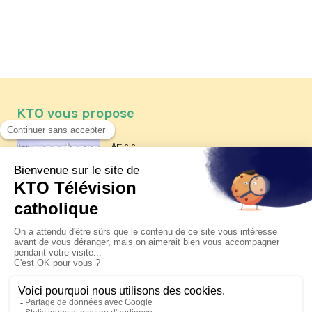
KTO vous propose
Article
Les reportages d'été 2026 de KTO
Article
La visite pastorale du pape Léon
XIV à Assise à suivre sur KTO le
jeudi 6 août
Article
Le pape en Uruguay, Argentine et
Pérou du 6 au 17 novembre 2026