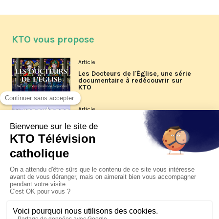
KTO vous propose
Article
Les Docteurs de l'Église, une série
documentaire à redécouvrir sur
KTO
Article
Les reportages d'été 2026 de KTO
Article
La visite pastorale du pape Léon
XIV à Assise à suivre sur KTO le
jeudi 6 août
Article
Le pape en Uruguay, Argentine et