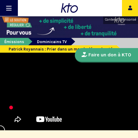
Contenu sponsorisé
Émissions
Dominicains TV
Patrick Royannais : Prier dans un monde désenchanté
Faire un don à KTO