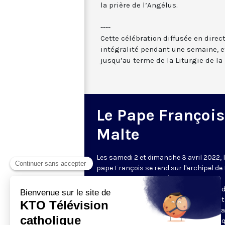
la prière de l’Angélus.
----
Cette célébration diffusée en direc
intégralité pendant une semaine, et
jusqu’au terme de la Liturgie de la 
Le Pape François
Malte
Les samedi 2 et dimanche 3 avril 2022, 
pape François se rend sur l'archipel de 
Il poursuit ainsi son pèlerinage
méditerranéen. L
a parole et les gestes 
Pape sont attendus envers les migran
dans cet archipel situé entre la Libye, la
Tunisie et l’Italie ; contre la corruption q