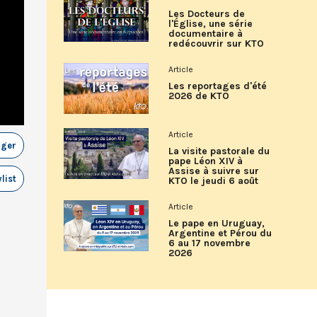
Les Docteurs de
l'Église, une série
documentaire à
redécouvrir sur KTO
Article
Les reportages d'été
2026 de KTO
Article
ager
La visite pastorale du
pape Léon XIV à
Assise à suivre sur
list
KTO le jeudi 6 août
Article
Le pape en Uruguay,
Argentine et Pérou du
6 au 17 novembre
2026