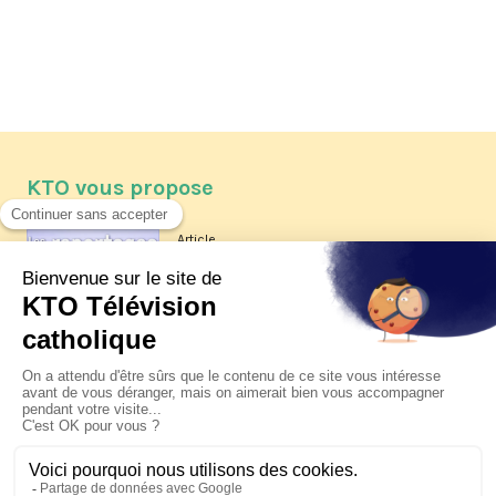
KTO vous propose
Article
Les reportages d'été 2026 de KTO
Article
La visite pastorale du pape Léon
XIV à Assise à suivre sur KTO le
jeudi 6 août
Article
Le pape en Uruguay, Argentine et
Pérou du 6 au 17 novembre 2026