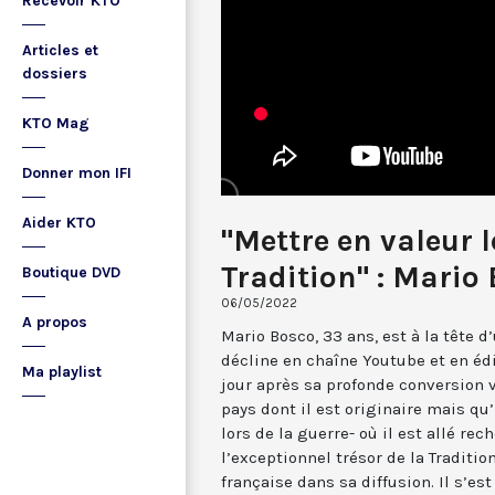
Recevoir KTO
Articles et
dossiers
KTO Mag
Donner mon IFI
Aider KTO
"Mettre en valeur l
Tradition" : Mario
Boutique DVD
06/05/2022
A propos
Mario Bosco, 33 ans, est à la tête 
décline en chaîne Youtube et en édit
Ma playlist
jour après sa profonde conversion v
pays dont il est originaire mais qu’
lors de la guerre- où il est allé rec
l’exceptionnel trésor de la Traditio
française dans sa diffusion. Il s’es