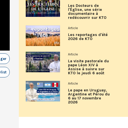
Les Docteurs de
l'Église, une série
documentaire à
redécouvrir sur KTO
Article
Les reportages d'été
2026 de KTO
Article
ager
La visite pastorale du
pape Léon XIV à
Assise à suivre sur
list
KTO le jeudi 6 août
Article
Le pape en Uruguay,
Argentine et Pérou du
6 au 17 novembre
2026