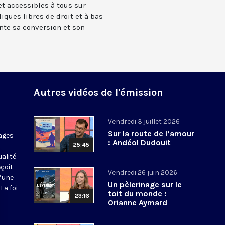
t accessibles à tous sur
iques libres de droit et à bas
onte sa conversion et son
Autres vidéos de l'émission
Vendredi 3 juillet 2026
Sur la route de l’amour
ages
: Andéol Dudouit
25:45
ualité
eçoit
Vendredi 26 juin 2026
d’une
Un pèlerinage sur le
La foi
toit du monde :
23:16
Orianne Aymard