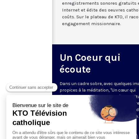
enregistrements sonores gratuits e
Internet et édite des oeuvres cathol
coûts. Sur le plateau de KTO, il rac
engagement missionnaire.
Un Coeur qui
écoute
Dans un cadre sobre, avec quelques im
propices à la méditation, "Un cœur qui
écoute" donne toute sa place à la spirit
sur le ton de l’intime. Cyril Lepeigneux r
un invité pour 26 minutes d’évocation 
vie, d’une intense expérience spirituelle. 
vivante et incarnée par des témoins.
Visiter la page de l'émission