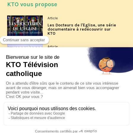
KTO vous propose
Article
Les Docteurs de l'Église, une série
documentaire à redécouvrir sur
KTO
Article
Les reportages d'été 2026 de KTO
Article
La visite pastorale du pape Léon
XIV à Assise à suivre sur KTO le
jeudi 6 août
Article
Le pape en Uruguay, Argentine et
Pérou du 6 au 17 novembre 2026