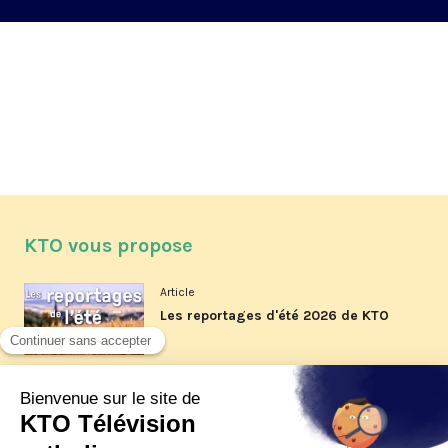
KTO vous propose
Article
Les reportages d'été 2026 de KTO
Article
La visite pastorale du pape Léon
XIV à Assise à suivre sur KTO le
jeudi 6 août