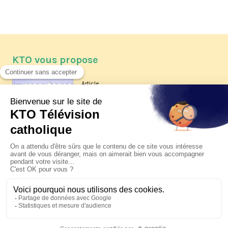
KTO vous propose
Article
Les reportages d'été 2026 de KTO
Article
La visite pastorale du pape Léon
XIV à Assise à suivre sur KTO le
jeudi 6 août
Article
Le pape en Uruguay, Argentine et
Pérou du 6 au 17 novembre 2026